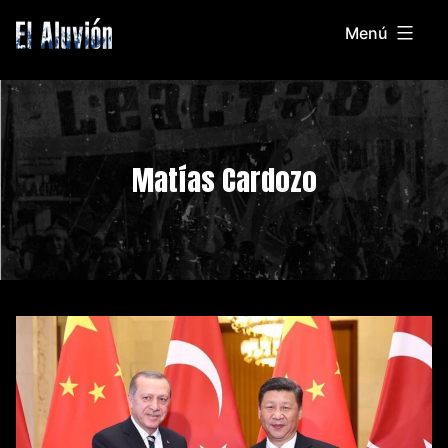
Saltar
Menú
al
El
contenido
Aluvion
Matías Cardozo