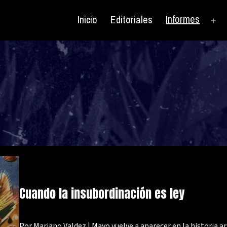
Informes
Inicio
Editoriales
Ab
el
me
Cuando la insubordinación es ley
Por Mariano Valdez | Mayo vuelve a aparecer en la historia 