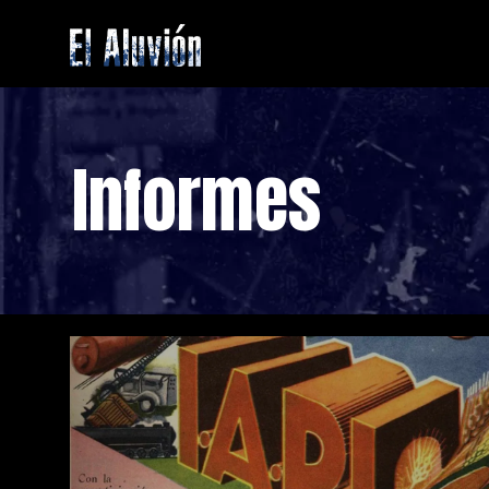
Saltar
al
contenido
El
Aluvion
Informes