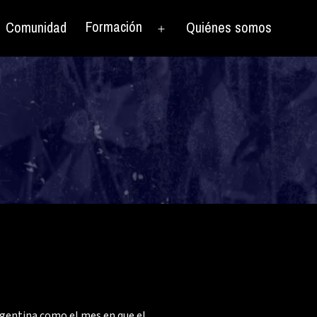
Formación
Comunidad
Quiénes somos
rir
Abrir
el
nú
menú
argentina como el mes en que el