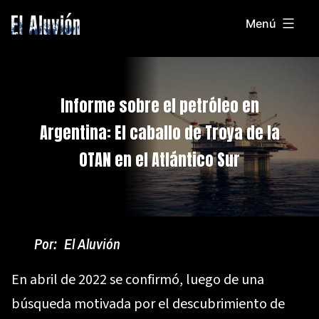
Saltar
Menú
al
El
contenido
Aluvion
Informe sobre el petróleo en
Argentina: El caballo de Troya de la
OTAN en el Atlántico Sur
Por:
El Aluvión
En abril de 2022 se confirmó, luego de una
búsqueda motivada por el descubrimiento de