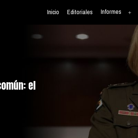
Informes
Inicio
Editoriales
Ab
el
me
común: el