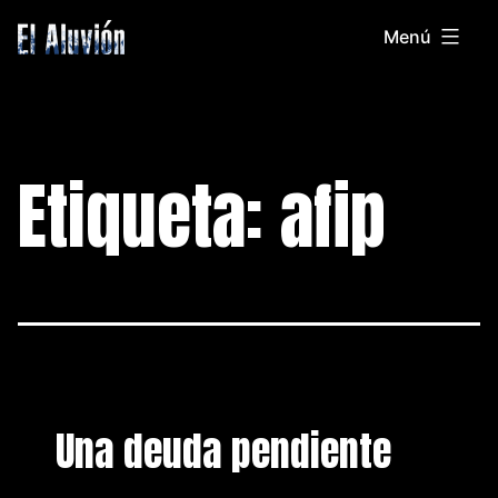
Saltar
Menú
al
El
contenido
Aluvion
Etiqueta:
afip
Una deuda pendiente