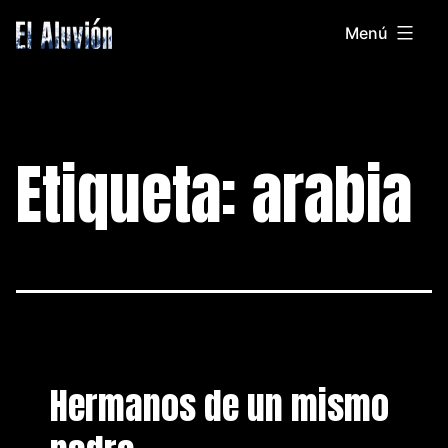
Saltar
Menú
al
El
contenido
Aluvion
Etiqueta:
arabia
Hermanos de un mismo