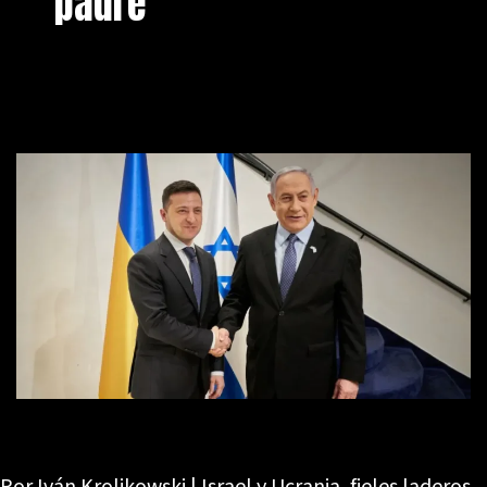
padre
Por Iván Krolikowski | Israel y Ucrania, fieles laderos