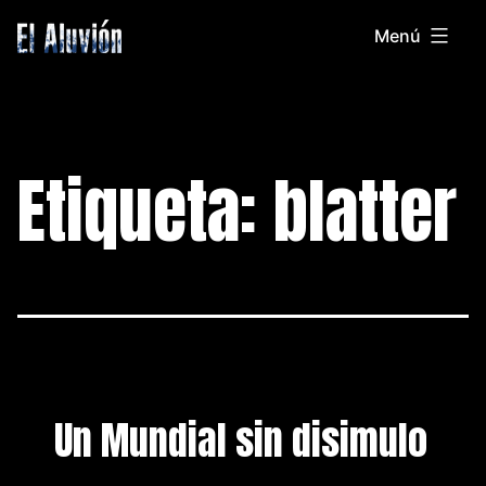
Saltar
Menú
al
El
contenido
Aluvion
Etiqueta:
blatter
Un Mundial sin disimulo