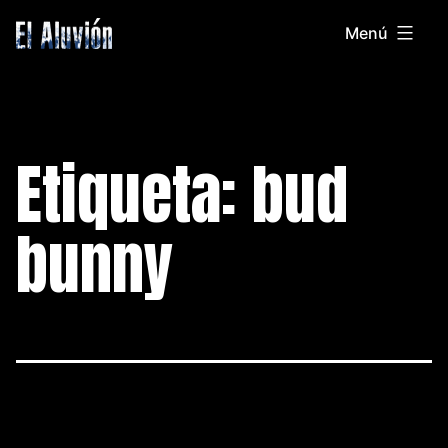
Saltar
Menú
al
El
contenido
Aluvion
Etiqueta:
bud
bunny