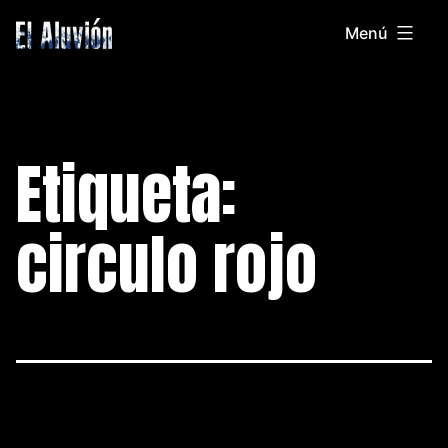
Saltar
Menú
al
El
contenido
Aluvion
Etiqueta:
circulo rojo