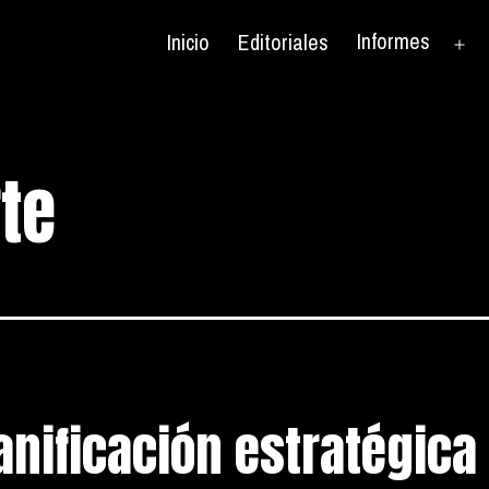
Informes
Inicio
Editoriales
Ab
el
me
te
nificación estratégica