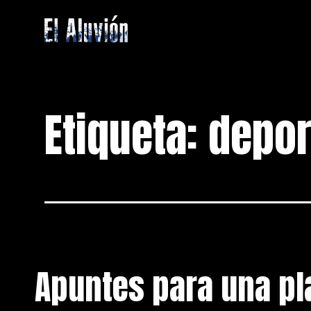
Saltar
al
contenido
El
Aluvion
Etiqueta:
depor
Apuntes para una pla