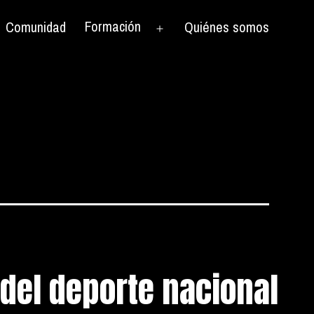
Formación
Comunidad
Quiénes somos
rir
Abrir
el
nú
menú
 del deporte nacional