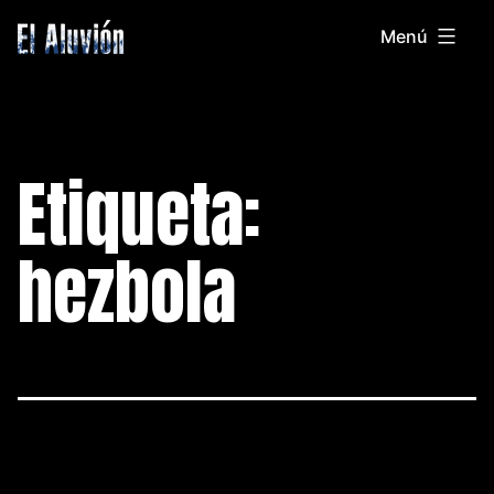
Saltar
Menú
al
El
contenido
Aluvion
Etiqueta:
hezbola