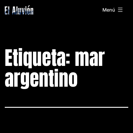
Saltar
Menú
al
El
contenido
Aluvion
Etiqueta:
mar
argentino