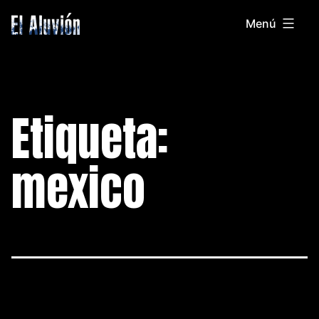
Saltar
Menú
al
El
contenido
Aluvion
Etiqueta:
mexico