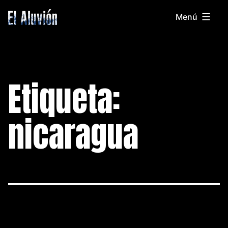
Saltar
Menú
al
El
contenido
Aluvion
Etiqueta:
nicaragua