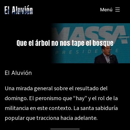
Saltar
Menú
al
El
contenido
Aluvion
Que el árbol no nos tape el bosque
El Aluvión
Una mirada general sobre el resultado del
domingo. El peronismo que “hay” y el rol de la
militancia en este contexto. La santa sabiduría
popular que tracciona hacia adelante.