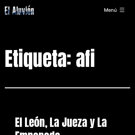
Saltar
Menú
al
El
contenido
Aluvion
Etiqueta:
afi
El León, La Jueza y La