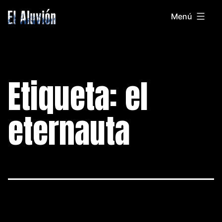
Saltar
Menú
al
El
contenido
Aluvion
Etiqueta:
el
eternauta