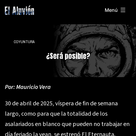
Saltar
Menú
al
El
contenido
Aluvion
COYUNTURA
¿Será posible?
Por:
Mauricio Vera
30 de abril de 2025, víspera de fin de semana
largo, como para que la totalidad de los
asalariados en blanco que pueden no trabajar en
día feriado la vean, se estrenó El Eternauta.