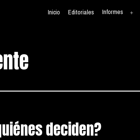
Informes
Inicio
Editoriales
Ab
el
me
ente
quiénes deciden?