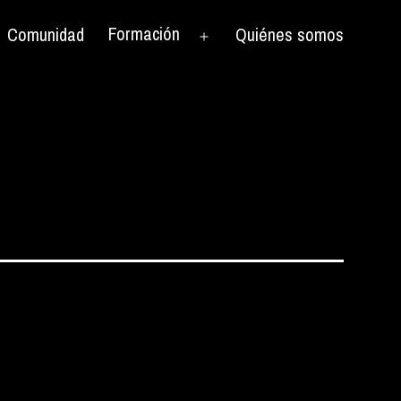
Formación
Comunidad
Quiénes somos
rir
Abrir
el
nú
menú