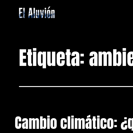
Saltar
al
contenido
El
Aluvion
Etiqueta:
ambi
Cambio climático: ¿