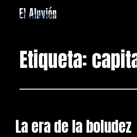
Saltar
al
contenido
El
Aluvion
Etiqueta:
capit
La era de la boludez