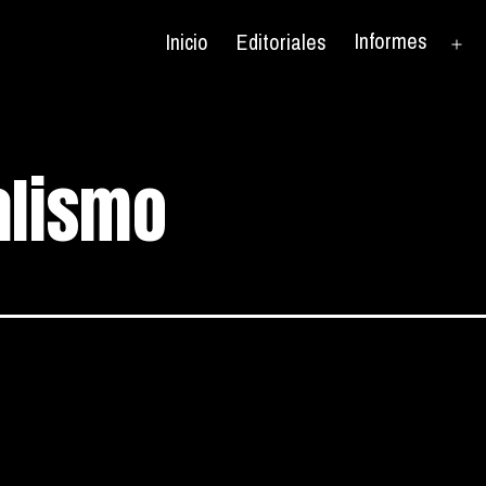
Informes
Inicio
Editoriales
Ab
el
me
alismo