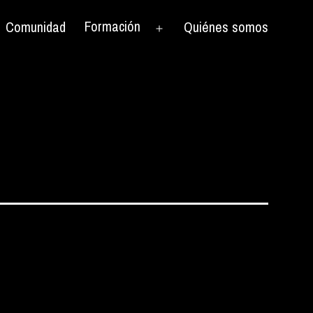
Formación
Comunidad
Quiénes somos
rir
Abrir
el
nú
menú