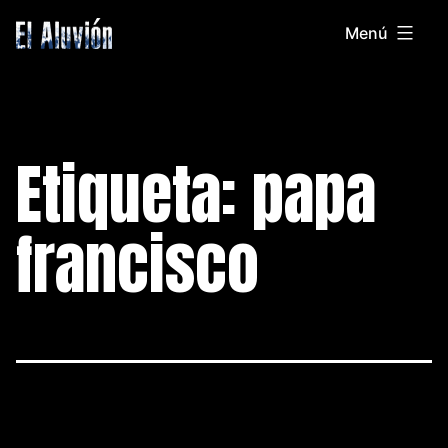
Saltar
Menú
al
El
contenido
Aluvion
Etiqueta:
papa
francisco