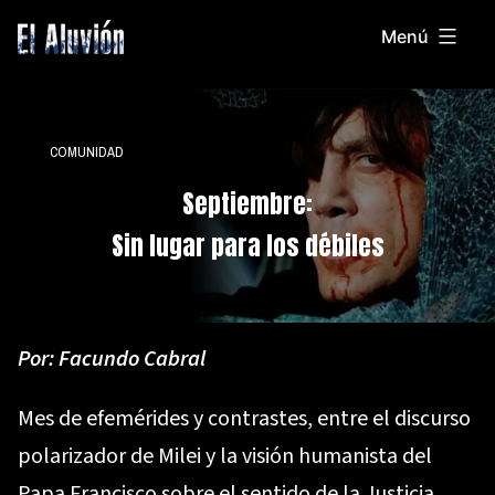
Saltar
Menú
al
El
contenido
Aluvion
COMUNIDAD
Septiembre:
Sin lugar para los débiles
Por:
Facundo Cabral
Mes de efemérides y contrastes, entre el discurso
polarizador de Milei y la visión humanista del
Papa Francisco sobre el sentido de la Justicia