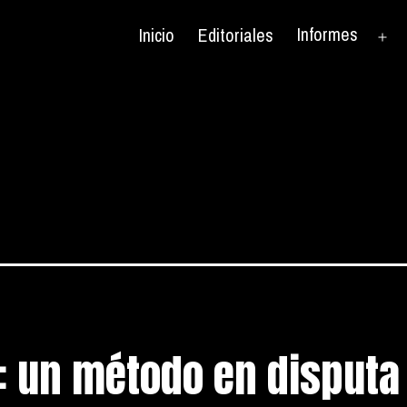
Informes
Inicio
Editoriales
Ab
el
me
: un método en disputa