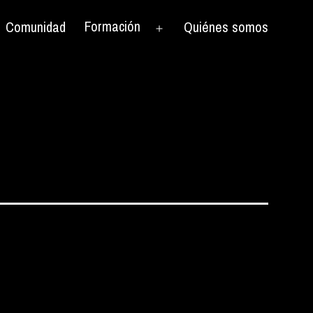
Formación
Comunidad
Quiénes somos
rir
Abrir
el
nú
menú