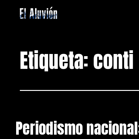
Saltar
al
contenido
El
Aluvion
Etiqueta:
conti
Periodismo nacional