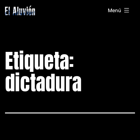
Saltar
Menú
al
El
contenido
Aluvion
Etiqueta:
dictadura