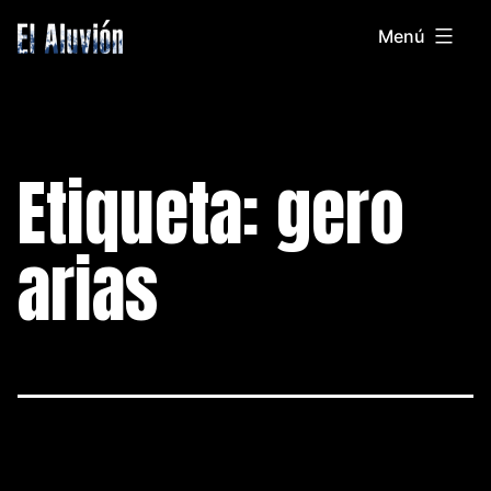
Saltar
Menú
al
El
contenido
Aluvion
Etiqueta:
gero
arias