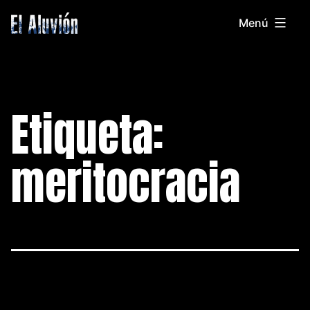
Saltar
Menú
al
El
contenido
Aluvion
Etiqueta:
meritocracia