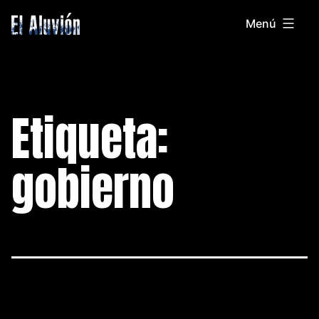
Saltar
Menú
al
El
contenido
Aluvion
Etiqueta:
gobierno