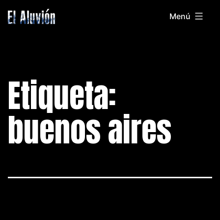
Saltar
Menú
al
El
contenido
Aluvion
Etiqueta:
buenos aires