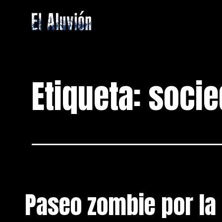
Saltar
al
contenido
El
Aluvion
Etiqueta:
socie
Paseo zombie por la 