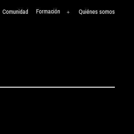
Formación
Comunidad
Quiénes somos
rir
Abrir
el
nú
menú