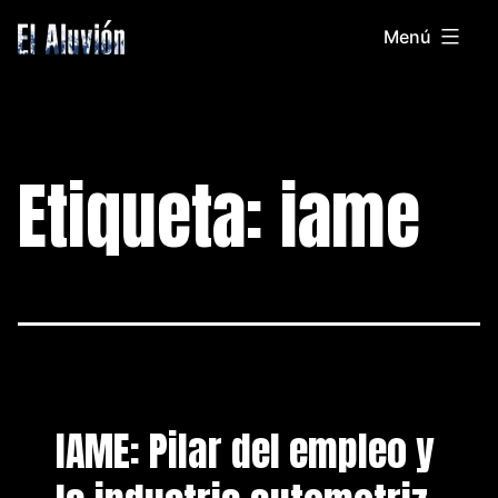
Saltar
Menú
al
El
contenido
Aluvion
Etiqueta:
iame
IAME: Pilar del empleo y