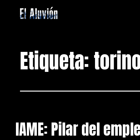
Saltar
al
contenido
El
Aluvion
Etiqueta:
torin
IAME: Pilar del emple