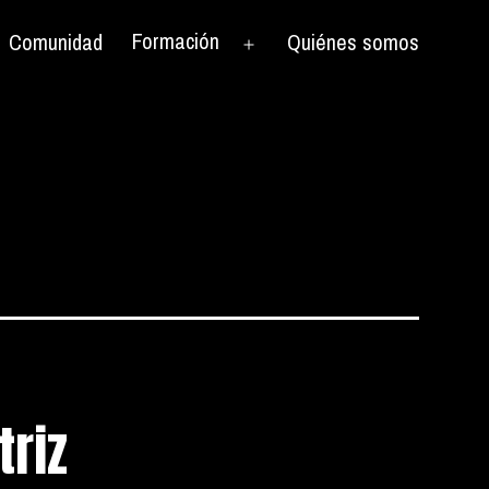
Formación
Comunidad
Quiénes somos
rir
Abrir
el
nú
menú
triz