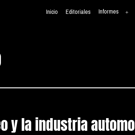
Informes
Inicio
Editoriales
Ab
el
me
o
o y la industria automo