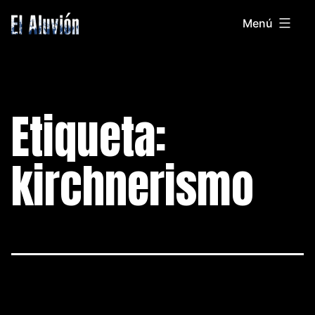
Saltar
Menú
al
El
contenido
Aluvion
Etiqueta:
kirchnerismo