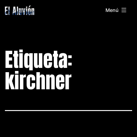
Saltar
Menú
al
El
contenido
Aluvion
Etiqueta:
kirchner