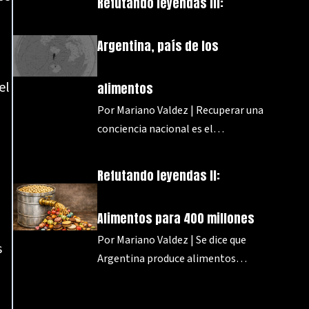
Refutando leyendas III:
Argentina, país de los
el
alimentos
Por Mariano Valdez | Recuperar una
conciencia nacional es el…
Refutando leyendas II:
Alimentos para 400 millones
Por Mariano Valdez | Se dice que
s
Argentina produce alimentos…