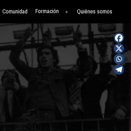
Formación
Comunidad
Quiénes somos
rir
Abrir
el
nú
menú