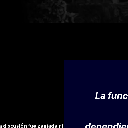
La func
dependien
 discusión fue zanjada ni