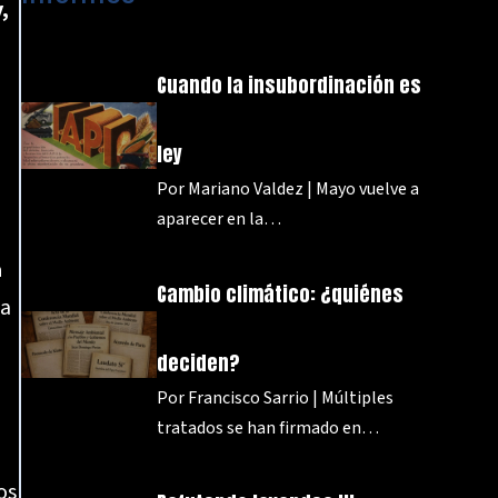
,
Cuando la insubordinación es
ley
Por Mariano Valdez | Mayo vuelve a
aparecer en la…
a
Cambio climático: ¿quiénes
ua
deciden?
Por Francisco Sarrio | Múltiples
tratados se han firmado en…
os