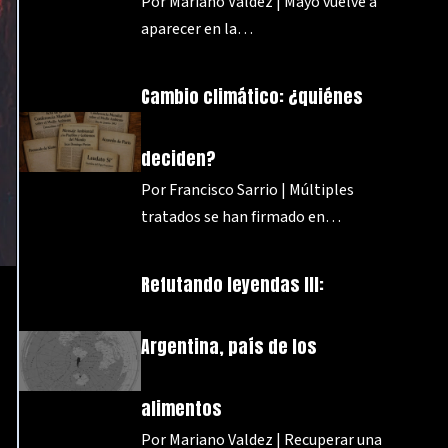
Por Mariano Valdez | Mayo vuelve a
aparecer en la…
Cambio climático: ¿quiénes
deciden?
Por Francisco Sarrio | Múltiples
tratados se han firmado en…
Refutando leyendas III:
Argentina, país de los
alimentos
Por Mariano Valdez | Recuperar una