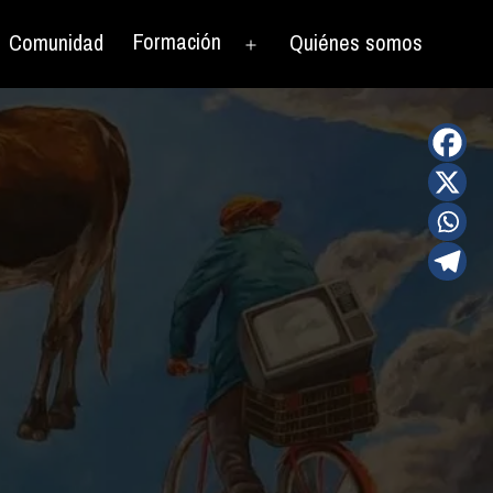
Formación
Comunidad
Quiénes somos
rir
Abrir
el
nú
menú