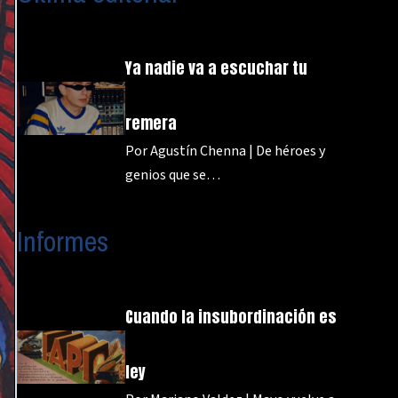
Ya nadie va a escuchar tu
remera
Por Agustín Chenna | De héroes y
genios que se…
Informes
Cuando la insubordinación es
ley