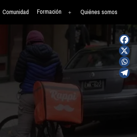
Formación
Comunidad
Quiénes somos
rir
Abrir
el
nú
menú