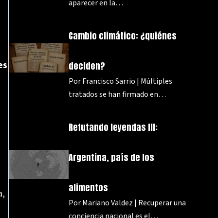
aparecer en la…
Cambio climático: ¿quiénes
es
deciden?
Por Francisco Sarrio | Múltiples
tratados se han firmado en…
Refutando leyendas III:
Argentina, país de los
alimentos
a,
Por Mariano Valdez | Recuperar una
conciencia nacional es el…