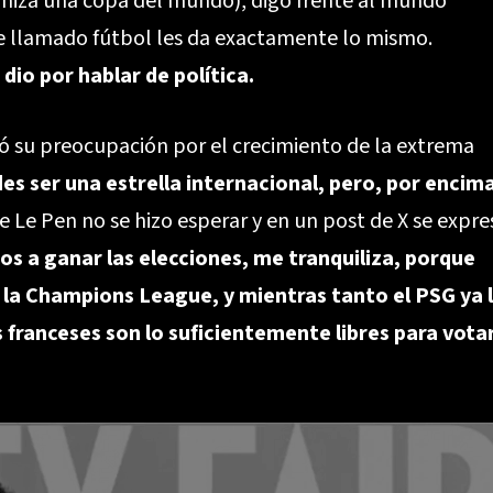
iza una copa del mundo), digo frente al mundo
te llamado fútbol les da exactamente lo mismo.
 dio por hablar de política.
só su preocupación por el crecimiento de la extrema
es ser una estrella internacional, pero, por encim
de Le Pen no se hizo esperar y en un post de X se expre
s a ganar las elecciones, me tranquiliza, porque
r la Champions League, y mientras tanto el PSG ya 
 franceses son lo suficientemente libres para vota