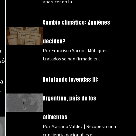
aparecer en la…
Cambio climático: ¿quiénes
deciden?
a
Por Francisco Sarrio | Múltiples
tratados se han firmado en…
só
Refutando leyendas III:
la
r
Argentina, país de los
alimentos
Por Mariano Valdez | Recuperar una
conciencia nacional es el…