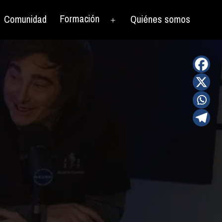
Formación
Comunidad
Quiénes somos
rir
Abrir
el
nú
menú