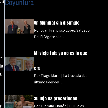
Coyuntura
li
Un Mundial sin disimulo
Por Juan Francisco López Salgado |
a
Del FIFAgate a la…
Mi viejo Lula ya no es lo que
e
ja
era
tu
Por Tiago Marín | La travesía del
último líder del…
Su lujo es precariedad
r
Por Ludmila Chalón | El lujo es