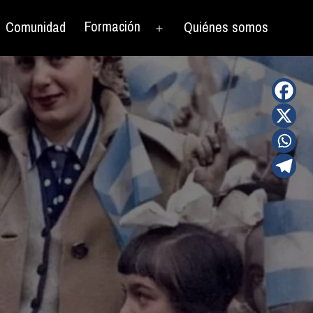
Formación
Comunidad
Quiénes somos
rir
Abrir
el
nú
menú