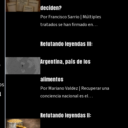
deciden?
Por Francisco Sarrio | Múltiples
tratados se han firmado en…
Refutando leyendas III:
Argentina, país de los
e
alimentos
os
Por Mariano Valdez | Recuperar una
l
conciencia nacional es el…
Refutando leyendas II: