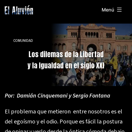
Saltar
Menú
al
El
contenido
Aluvion
COMUNIDAD
Los dilemas de la Libertad
y la Igualdad en el siglo XXI
Por:
Damián Cinquemani
y Sergio Fontana
El problema que metieron entre nosotros es el
del egoísmo y el odio. Porque es fácil la postura
de opinar y verlo desde la óptica cómoda debajo