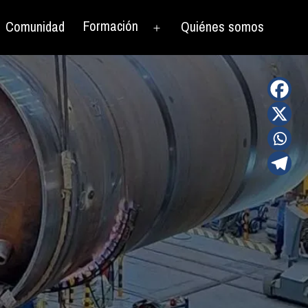
Formación
Comunidad
Quiénes somos
rir
Abrir
el
nú
menú