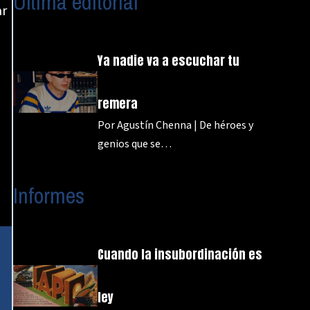
Última editorial
ar
Ya nadie va a escuchar tu
remera
Por Agustín Chenna | De héroes y
genios que se…
Informes
Cuando la insubordinación es
ley