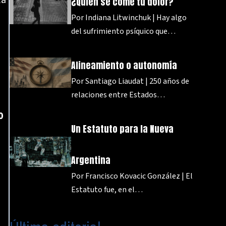
la
¿Quién se come tu dolor?
Por Indiana Litwinchuk | Hay algo
del sufrimiento psíquico que…
Alineamiento o autonomía
Por Santiago Liaudat | 250 años de
relaciones entre Estados…
0
Un Estatuto para la Nueva
Argentina
Por Francisco Kovacic González | El
Estatuto fue, en el…